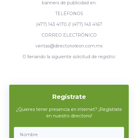
banners de publicidad en:
TELÉFONOS
(477) 143 4170 // (477) 143 4167
CORREO ELECTRÓNICO
ventas@directorioleon.com.mx
O llenando la siguiente solicitud de registro:
Regístrate
¿Quieres tener presencia en internet? ¡Regístrate
en nuestro directorio!